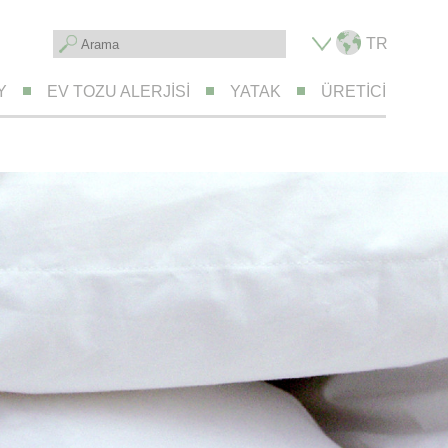
TR
Y
EV TOZU ALERJISI
YATAK
ÜRETICI