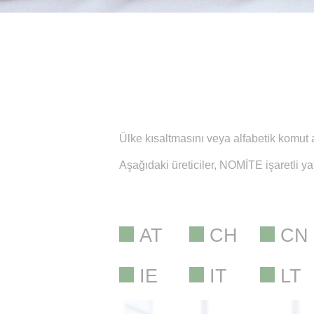
Ülke kısaltmasını veya alfabetik komut 
Aşağıdaki üreticiler, NOMİTE işaretli yat
AT
CH
CN
IE
IT
LT