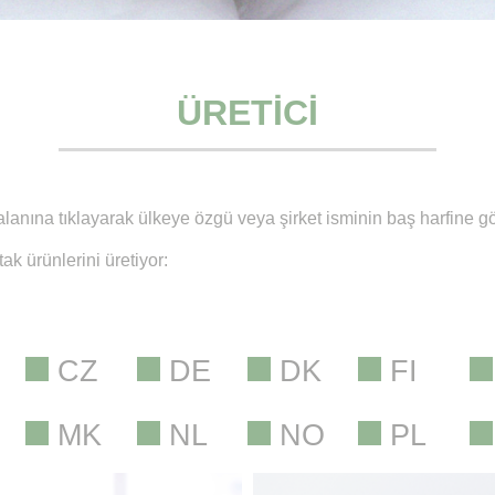
ÜRETICI
alanına tıklayarak ülkeye özgü veya şirket isminin baş harfine gö
ak ürünlerini üretiyor:
CZ
DE
DK
FI
MK
NL
NO
PL