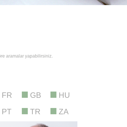
re aramalar yapabilirsiniz.
FR
GB
HU
PT
TR
ZA